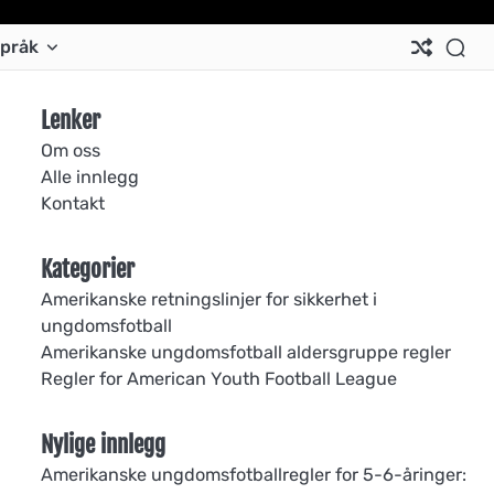
Ab
Co
Co
Pri
Si
Te
pråk
Us
Us
Pol
Pol
an
Con
Lenker
Om oss
Alle innlegg
Kontakt
Kategorier
Amerikanske retningslinjer for sikkerhet i
ungdomsfotball
Amerikanske ungdomsfotball aldersgruppe regler
Regler for American Youth Football League
Nylige innlegg
Amerikanske ungdomsfotballregler for 5-6-åringer: