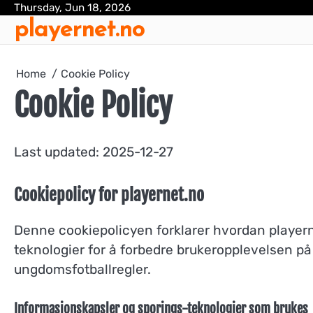
Skip
Thursday, Jun 18, 2026
playernet.no
to
content
Home
Cookie Policy
Cookie Policy
Last updated: 2025-12-27
Cookiepolicy for playernet.no
Denne cookiepolicyen forklarer hvordan playern
teknologier for å forbedre brukeropplevelsen p
ungdomsfotballregler.
Informasjonskapsler og sporings-teknologier som brukes