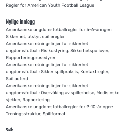
Regler for American Youth Football League
Nylige innlegg
Amerikanske ungdomsfotballregler for 5-6-åringer:
Sikkerhet, utstyr, spilleregler
Amerikanske retningslinjer for sikkerhet i
ungdomsfotball: Risikostyring, Sikkerhetspolicyer,
Rapporteringprosedyrer
Amerikanske retningslinjer for sikkerhet i
ungdomsfotball: Sikker spillpraksis, Kontaktregler,
Spilladferd
Amerikanske retningslinjer for sikkerhet i
ungdomsfotball: Overvåking av spillerhelse, Medisinske
sjekker, Rapportering
Amerikanske ungdomsfotballregler for 9-10-åringer:
Treningsstruktur, Spillformat
Søk