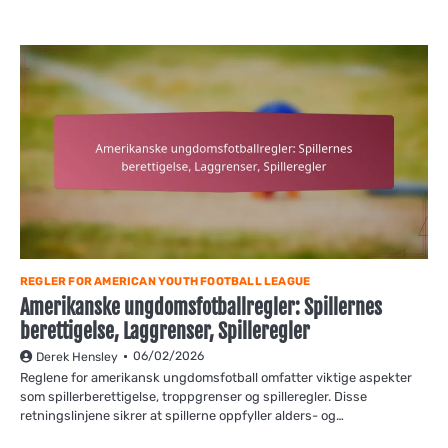
REGLER FOR AMERICAN YOUTH FOOTBALL LEAGUE
Amerikanske ungdomsfotballregler: Spillernes
berettigelse, Laggrenser, Spilleregler
06/02/2026
Derek Hensley
Reglene for amerikansk ungdomsfotball omfatter viktige aspekter
som spillerberettigelse, troppgrenser og spilleregler. Disse
retningslinjene sikrer at spillerne oppfyller alders- og…