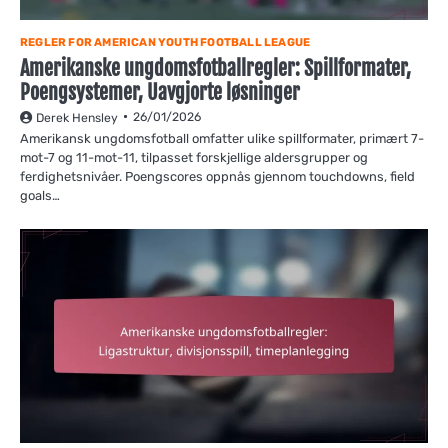
REGLER FOR AMERICAN YOUTH FOOTBALL LEAGUE
Amerikanske ungdomsfotballregler: Spillformater,
Poengsystemer, Uavgjorte løsninger
26/01/2026
Derek Hensley
Amerikansk ungdomsfotball omfatter ulike spillformater, primært 7-
mot-7 og 11-mot-11, tilpasset forskjellige aldersgrupper og
ferdighetsnivåer. Poengscores oppnås gjennom touchdowns, field
goals…