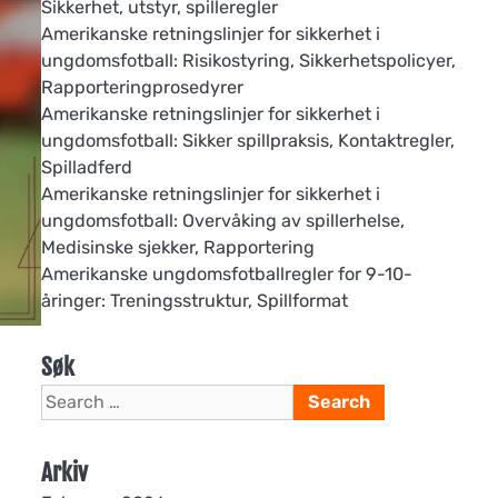
Sikkerhet, utstyr, spilleregler
Amerikanske retningslinjer for sikkerhet i
ungdomsfotball: Risikostyring, Sikkerhetspolicyer,
Rapporteringprosedyrer
Amerikanske retningslinjer for sikkerhet i
ungdomsfotball: Sikker spillpraksis, Kontaktregler,
Spilladferd
Amerikanske retningslinjer for sikkerhet i
ungdomsfotball: Overvåking av spillerhelse,
Medisinske sjekker, Rapportering
Amerikanske ungdomsfotballregler for 9-10-
åringer: Treningsstruktur, Spillformat
Søk
Search
for:
Arkiv