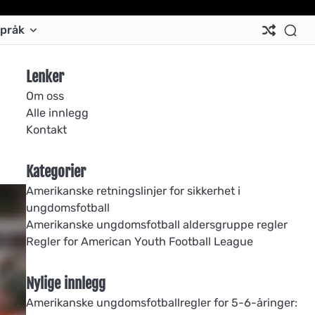
Ab
Co
Co
Pri
Si
Te
pråk
Us
Us
Pol
Pol
an
Con
Lenker
Om oss
Alle innlegg
Kontakt
Kategorier
Amerikanske retningslinjer for sikkerhet i
ungdomsfotball
Amerikanske ungdomsfotball aldersgruppe regler
Regler for American Youth Football League
Nylige innlegg
Amerikanske ungdomsfotballregler for 5-6-åringer: