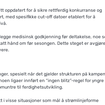
tt oppdatert for å sikre rettferdig konkurranse og
rt, med spesifikke cut-off datoer etablert for å
ivå.
mlegge medisinsk godkjenning før deltakelse, noe 
r tatt hånd om før sesongen. Dette steget er avgjø
vere.
ger, spesielt når det gjelder strukturen på kampe
oen ligaer innført en “ingen blitz”-regel for yngre
muntre til ferdighetsutvikling.
ett i visse situasjoner som mål å strømlinjeforme