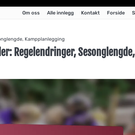
Om oss
Alle innlegg
Kontakt
Forside
S
songlengde, Kampplanlegging
er: Regelendringer, Sesonglengde,