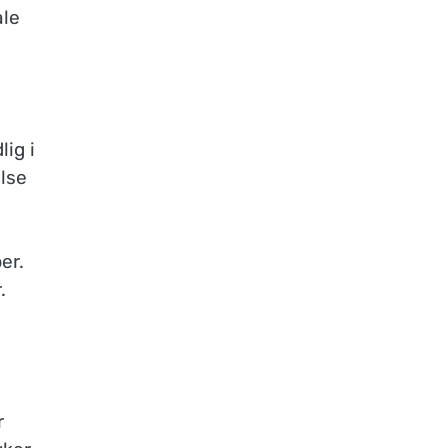
ale
lig i
lse
er.
.
r