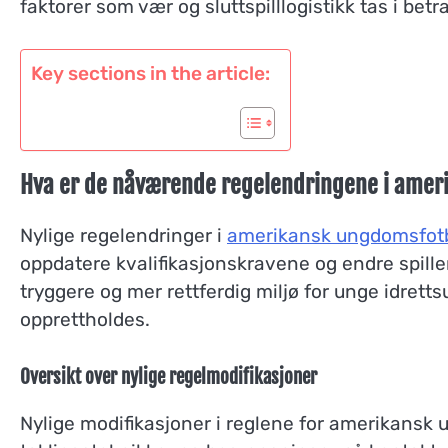
faktorer som vær og sluttspilllogistikk tas i betr
Key sections in the article:
Hva er de nåværende regelendringene i amer
Nylige regelendringer i
amerikansk ungdomsfotb
oppdatere kvalifikasjonskravene og endre spill
tryggere og mer rettferdig miljø for unge idrettsu
opprettholdes.
Oversikt over nylige regelmodifikasjoner
Nylige modifikasjoner i reglene for amerikansk