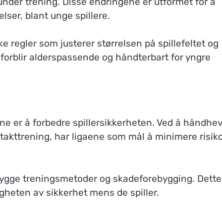
nder trening. Disse endringene er utformet for å
lser, blant unge spillere.
ke regler som justerer størrelsen på spillefeltet og
et forblir alderspassende og håndterbart for yngre
e er å forbedre spillersikkerheten. Ved å håndhe
ntakttrening, har ligaene som mål å minimere risik
trygge treningsmetoder og skadeforebygging. Dette
ktigheten av sikkerhet mens de spiller.