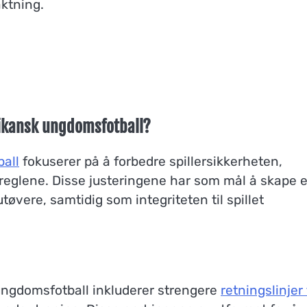
aktning.
ikansk ungdomsfotball?
all
fokuserer på å forbedre spillersikkerheten,
ereglene. Disse justeringene har som mål å skape e
tøvere, samtidig som integriteten til spillet
 ungdomsfotball inkluderer strengere
retningslinjer 