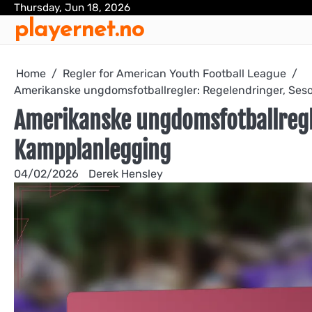
Skip
Thursday, Jun 18, 2026
playernet.no
to
content
Home
Regler for American Youth Football League
Amerikanske ungdomsfotballregler: Regelendringer, Se
Amerikanske ungdomsfotballregl
Kampplanlegging
04/02/2026
Derek Hensley