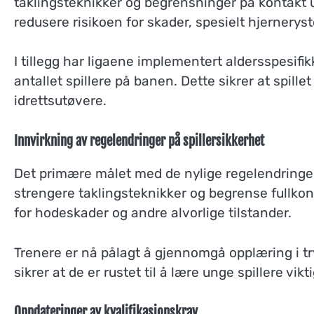
taklingsteknikker og begrensninger på kontakt u
redusere risikoen for skader, spesielt hjerneryste
I tillegg har ligaene implementert aldersspesifik
antallet spillere på banen. Dette sikrer at spill
idrettsutøvere.
Innvirkning av regelendringer på spillersikkerhet
Det primære målet med de nylige regelendringen
strengere taklingsteknikker og begrense fullko
for hodeskader og andre alvorlige tilstander.
Trenere er nå pålagt å gjennomgå opplæring i 
sikrer at de er rustet til å lære unge spillere vi
Oppdateringer av kvalifikasjonskrav