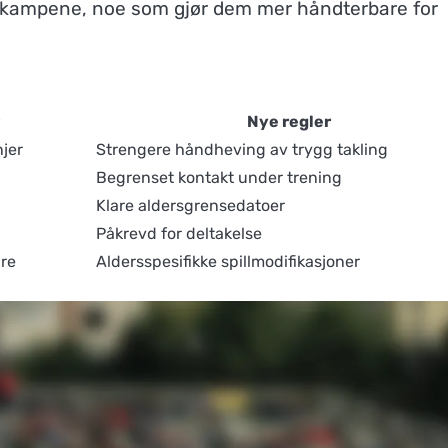
av kampene, noe som gjør dem mer håndterbare for
Nye regler
njer
Strengere håndheving av trygg takling
Begrenset kontakt under trening
Klare aldersgrensedatoer
Påkrevd for deltakelse
dre
Aldersspesifikke spillmodifikasjoner