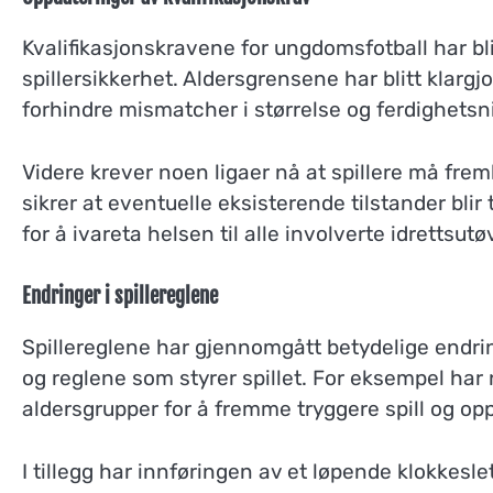
Kvalifikasjonskravene for ungdomsfotball har bli
spillersikkerhet. Aldersgrensene har blitt klargjo
forhindre mismatcher i størrelse og ferdighetsn
Videre krever noen ligaer nå at spillere må fre
sikrer at eventuelle eksisterende tilstander bli
for å ivareta helsen til alle involverte idrettsutø
Endringer i spillereglene
Spillereglene har gjennomgått betydelige endrin
og reglene som styrer spillet. For eksempel har n
aldersgrupper for å fremme tryggere spill og opp
I tillegg har innføringen av et løpende klokkesl