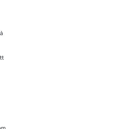
 å
tt
som