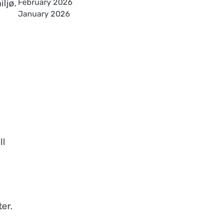
ljø.
February 2026
January 2026
ll
ter.