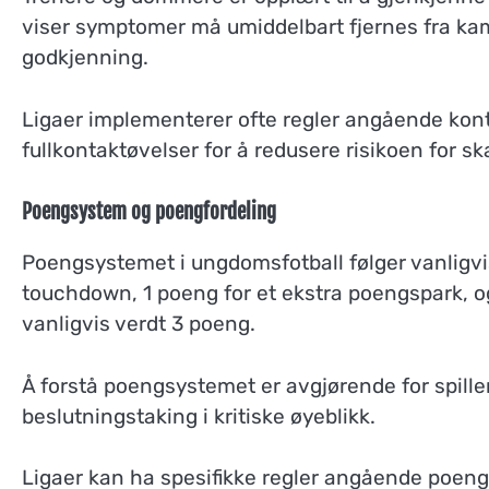
viser symptomer må umiddelbart fjernes fra ka
godkjenning.
Ligaer implementerer ofte regler angående kon
fullkontaktøvelser for å redusere risikoen for sk
Poengsystem og poengfordeling
Poengsystemet i ungdomsfotball følger vanligvi
touchdown, 1 poeng for et ekstra poengspark, og
vanligvis verdt 3 poeng.
Å forstå poengsystemet er avgjørende for spiller
beslutningstaking i kritiske øyeblikk.
Ligaer kan ha spesifikke regler angående poeng