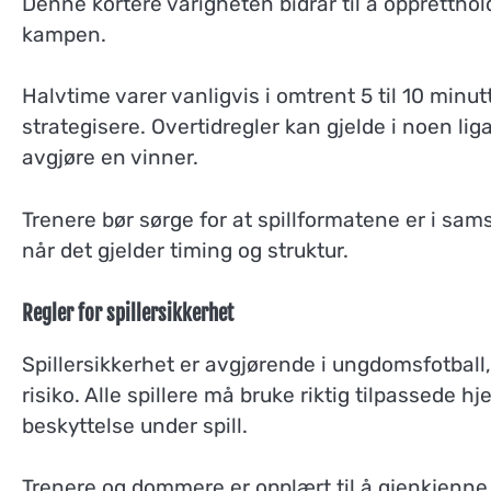
Denne kortere varigheten bidrar til å opprettho
kampen.
Halvtime varer vanligvis i omtrent 5 til 10 minu
strategisere. Overtidregler kan gjelde i noen lig
avgjøre en vinner.
Trenere bør sørge for at spillformatene er i sams
når det gjelder timing og struktur.
Regler for spillersikkerhet
Spillersikkerhet er avgjørende i ungdomsfotball
risiko. Alle spillere må bruke riktig tilpassede h
beskyttelse under spill.
Trenere og dommere er opplært til å gjenkjenne 