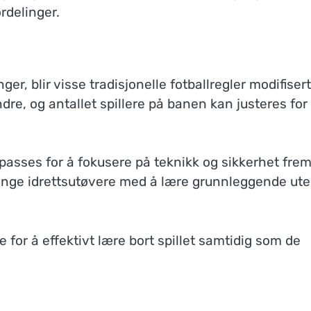
rdelinger.
er, blir visse tradisjonelle fotballregler modifisert
e, og antallet spillere på banen kan justeres for
tilpasses for å fokusere på teknikk og sikkerhet fre
r unge idrettsutøvere med å lære grunnleggende ut
 for å effektivt lære bort spillet samtidig som de