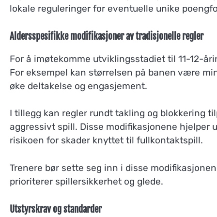
lokale reguleringer for eventuelle unike poengfo
Aldersspesifikke modifikasjoner av tradisjonelle regler
For å imøtekomme utviklingsstadiet til 11-12-åring
For eksempel kan størrelsen på banen være mindr
øke deltakelse og engasjement.
I tillegg kan regler rundt takling og blokkering 
aggressivt spill. Disse modifikasjonene hjelpe
risikoen for skader knyttet til fullkontaktspill.
Trenere bør sette seg inn i disse modifikasjonene
prioriterer spillersikkerhet og glede.
Utstyrskrav og standarder