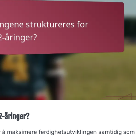
2-åringer?
or å maksimere ferdighetsutviklingen samtidig som