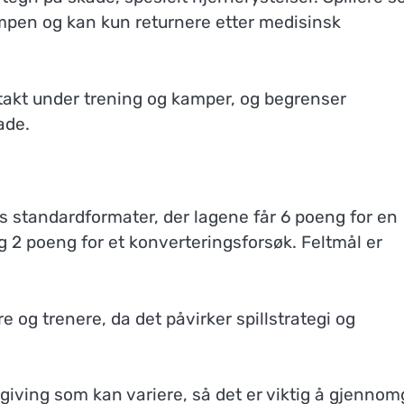
mpen og kan kun returnere etter medisinsk
takt under trening og kamper, og begrenser
ade.
s standardformater, der lagene får 6 poeng for en
 2 poeng for et konverteringsforsøk. Feltmål er
e og trenere, da det påvirker spillstrategi og
giving som kan variere, så det er viktig å gjennom