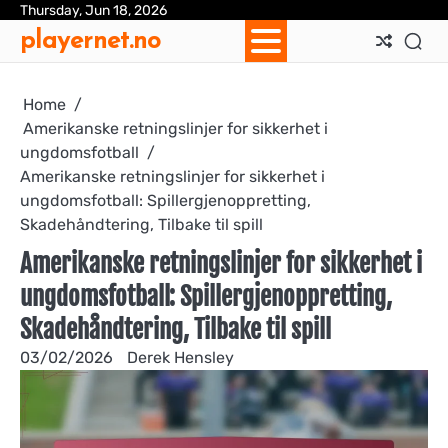
Skip
Thursday, Jun 18, 2026
Ab
Con
Coo
Pri
Sit
Te
playernet.no
to
Us
Us
Pol
Pol
an
content
Con
Home
Amerikanske retningslinjer for sikkerhet i
ungdomsfotball
Amerikanske retningslinjer for sikkerhet i
ungdomsfotball: Spillergjenoppretting,
Skadehåndtering, Tilbake til spill
Amerikanske retningslinjer for sikkerhet i
ungdomsfotball: Spillergjenoppretting,
Skadehåndtering, Tilbake til spill
03/02/2026
Derek Hensley