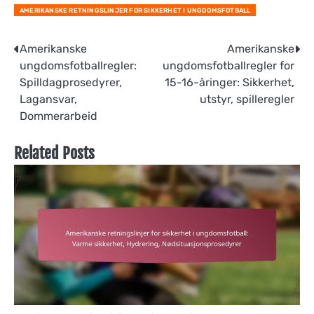
AMERIKANSKE RETNINGSLINJER FOR SIKKERHET I UNGDOMSFOTBALL
Post
Amerikanske
Amerikanske
ungdomsfotballregler:
ungdomsfotballregler for
navigation
Spilldagprosedyrer,
15-16-åringer: Sikkerhet,
Lagansvar,
utstyr, spilleregler
Dommerarbeid
Related Posts