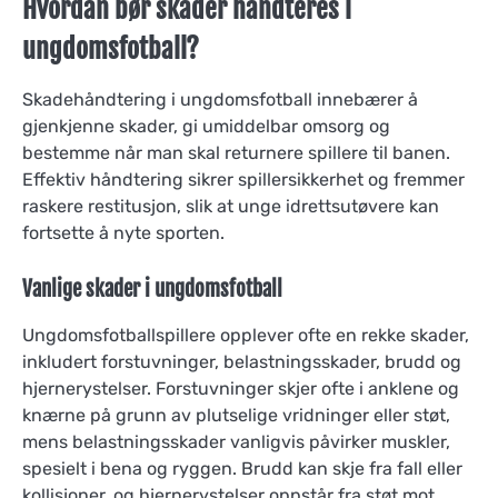
Hvordan bør skader håndteres i
ungdomsfotball?
Skadehåndtering i ungdomsfotball innebærer å
gjenkjenne skader, gi umiddelbar omsorg og
bestemme når man skal returnere spillere til banen.
Effektiv håndtering sikrer spillersikkerhet og fremmer
raskere restitusjon, slik at unge idrettsutøvere kan
fortsette å nyte sporten.
Vanlige skader i ungdomsfotball
Ungdomsfotballspillere opplever ofte en rekke skader,
inkludert forstuvninger, belastningsskader, brudd og
hjernerystelser. Forstuvninger skjer ofte i anklene og
knærne på grunn av plutselige vridninger eller støt,
mens belastningsskader vanligvis påvirker muskler,
spesielt i bena og ryggen. Brudd kan skje fra fall eller
kollisjoner, og hjernerystelser oppstår fra støt mot