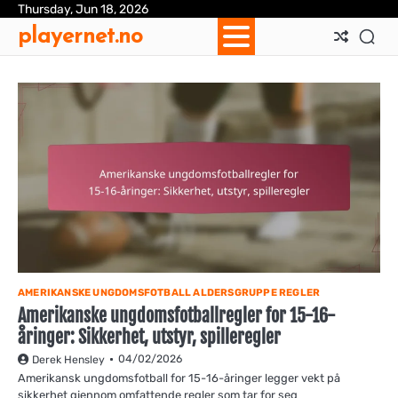
Skip
Thursday, Jun 18, 2026
Ab
Con
Coo
Pri
Sit
Te
playernet.no
to
Us
Us
Pol
Pol
an
content
Con
AMERIKANSKE UNGDOMSFOTBALL ALDERSGRUPPE REGLER
Amerikanske ungdomsfotballregler for 15-16-
åringer: Sikkerhet, utstyr, spilleregler
04/02/2026
Derek Hensley
Amerikansk ungdomsfotball for 15-16-åringer legger vekt på
sikkerhet gjennom omfattende regler som tar for seg