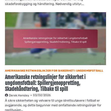
skadeforebygging og håndtering. Nødvendig utstyr,…
AMERIKANSKE RETNINGSLINJER FOR SIKKERHET I UNGDOMSFOTBALL
Amerikanske retningslinjer for sikkerhet i
ungdomsfotball: Spillergjenoppretting,
Skadehåndtering, Tilbake til spill
03/02/2026
Derek Hensley
Å sikre sikkerheten og velvære til unge idrettsutøvere i fotball er
avgjørende, og dette begynner med omfattende retningslinjer for
restitusjon…