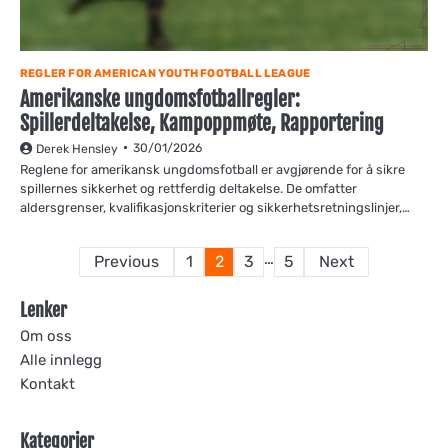
REGLER FOR AMERICAN YOUTH FOOTBALL LEAGUE
Amerikanske ungdomsfotballregler:
Spillerdeltakelse, Kampoppmøte, Rapportering
30/01/2026
Derek Hensley
Reglene for amerikansk ungdomsfotball er avgjørende for å sikre
spillernes sikkerhet og rettferdig deltakelse. De omfatter
aldersgrenser, kvalifikasjonskriterier og sikkerhetsretningslinjer,…
Posts
…
Previous
1
2
3
5
Next
pagination
Lenker
Om oss
Alle innlegg
Kontakt
Kategorier